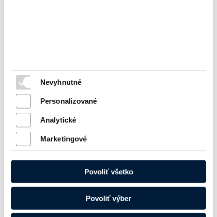
Elektroinštalácia, spínače, čidlá
Brzdy, kotúče, doštičky
Nevyhnutné
Personalizované
Spojka, lamely, taniere
Výfuky
Analytické
Marketingové
Povoliť všetko
Povoliť výber
Prevodouka
Diferencial