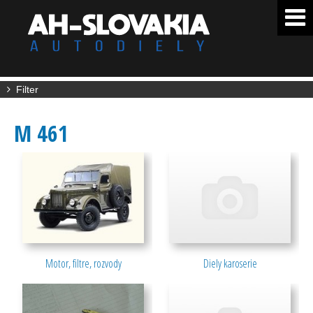
Filter
M 461
Motor, filtre, rozvody
Diely karoserie